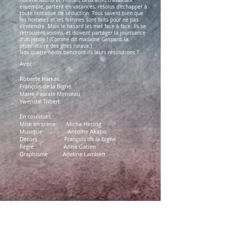
homme.Momo et Tristan, deux amis travaillant
ensemble, partent en vacances, résolus d'échapper à
toute tentative de séduction. Tous savent bien que
les hommes et les femmes sont faits pour ne pas
s'entendre. Mais le hasard les met face à face. Ils se
retrouvent voisins, et doivent partager la jouissance
d'un jardin ! (Comme dit madame Gaspard, la
propriétaire des gîtes ruraux.)
Nos quatre héros tiendront-ils leurs résolutions ?
Avec :
Roberte Harkas
François de la Bigne
Marie-Pascale Menseau
Ywendal Tribert
En coulisses :
Mise en scène Micha Herzog
Musique Antoine Akapo
Décors François de la Bigne
Régie Anne Gatien
Graphisme Adeline Lambert