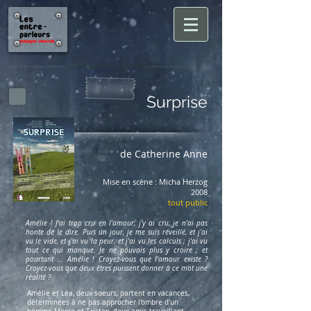
Compagnie les Entre-Parleurs cours de théâtre Suresnes
puteaux saint cloud nanterre hauts de Seine 92 paris ile de france enfan
t ado adolescent adulte débutant festival amateur
Surprise
de Catherine Anne
Mise en scène : Micha Herzog
2008
tout public
Amélie ! J'ai trop cru en l'amour, j'y ai cru, je n'ai pas
honte de le dire. Puis un jour, je me suis réveillé, et j'ai
vu le vide, et j'ai vu la peur, et j'ai vu les calculs ; j'ai vu
tout ce qui manque. Je ne pouvais plus y croire ; et
pourtant ... Amélie ! Croyez-vous que l'amour existe ?
Croyez-vous que deux êtres puissent donner à ce mot une
réalité ?
Amélie et Léa, deux soeurs, partent en vacances,
déterminées à ne pas approcher l'ombre d'un