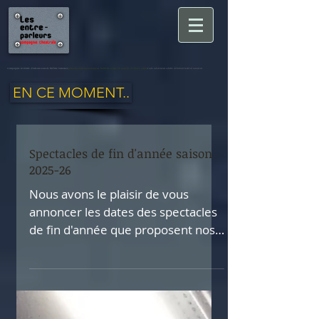
Compagnie les Entre-Parleurs cours de théâtre Suresnes
puteaux saint cloud nanterre hauts de Seine 92 paris ile de france enfan
t ado adolescent adulte débutant festival amateur
EN CE MOMENT..
Spectacles de fin d'année saison
2025-26
Nous avons le plaisir de vous
annoncer les dates des spectacles
de fin d'année que proposent nos
groupes de cette saison. 3 jours de
festivités nous attendent : Jeudi 4
juin à 20h00 - théâtre Jean Vilar-
grande salle, 16 place Stalingrad,
Suresnes *Pour les groupes