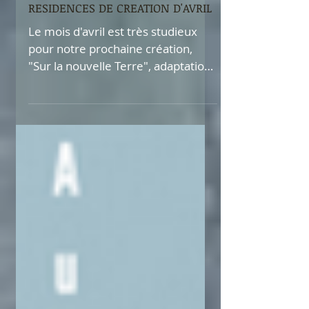
RESIDENCES DE CREATION D'AVRIL
Le mois d'avril est très studieux
pour notre prochaine création,
"Sur la nouvelle Terre", adaptation
de deux récits poétiques de Jeanne
Benameur. Nous avons le plaisir
d'être en résidence tout au long du
mois au théâtre des Roches de
Montreuil. Un grand merci à son
équipe pour leur soutien dans
cette aventure. A très bientôt,
L'équipe des Entreparleurs