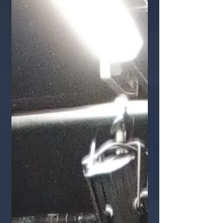
adultes du lundi soir et adultes
avancés/troupe (jeudi soir) Nous
débuterons la soirée à 20h00 avec
le groupe du lundi soir, qui
interprétera « Ragtime sur l'océan
», mis en scène par Micha Herzog.
Suivra le groupe