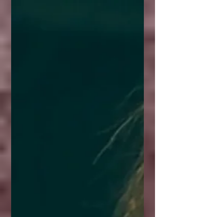
théâtre amateur de Suresnes en
mars. Cette année, nous jouerons
"Vide, vie et vitre" de Caroline
Zimmermann, le jeudi 26 mars à
20h00 à la Salle des Bels Ebats.
2025, un quartier d’affaires,
quelque part en Occident. La tour
Albatros et la tour Bécasseau.
Deux édifices de verre qui défient
les lois de la gravité et chatouillent
les nuages. Deux tours pour offrir
aux cadres sup’ de demain des
vertiges à