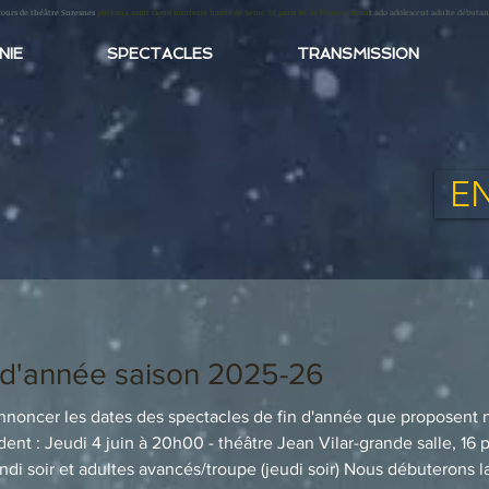
cours de théâtre Suresnes
puteaux saint cloud nanterre hauts de Seine 92 paris ile de france enfan
t ado adolescent adulte débutan
NIE
SPECTACLES
TRANSMISSION
E
n d'année saison 2025-26
annoncer les dates des spectacles de fin d'année que proposent 
Stalingrad, Suresnes
ndi soir et adultes avancés/troupe (jeudi soir) Nous débuterons 