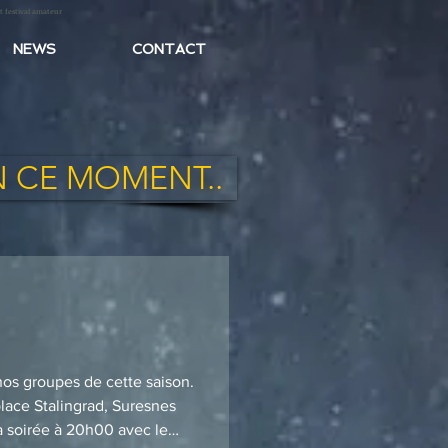
t festival amateur
NEWS
CONTACT
N CE MOMENT..
nos groupes de cette saison.
la soirée à 20h00 avec le