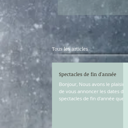
groupe du lundi soir, qui inter
Tous les articles
Spectacles de fin d'année
Bonjour, Nous avons le plaisir
de vous annoncer les dates de
spectacles de fin d'année que
proposent nos groupes de cett
saison. 4...