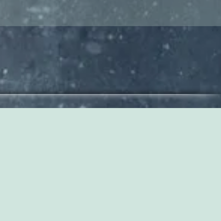
prétera « Ragtime sur l'océan », mis en scène par Micha Herzog. S
s
e