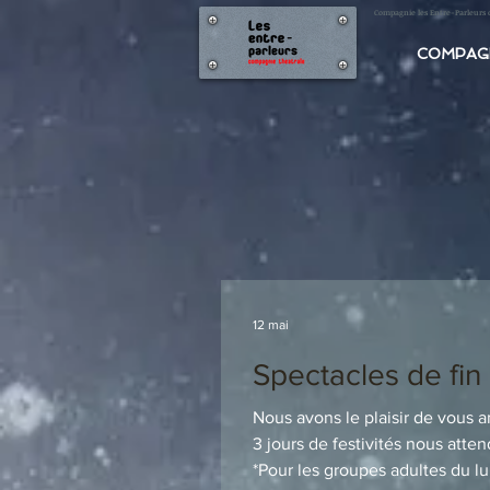
Compagnie les Entre-Parleurs 
COMPAG
12 mai
Spectacles de fi
Nous avons le plaisir de vous 
3 jours de festivités nous attendent : Jeudi 4 juin à 20h00 - théâtre Jean Vilar-grande salle, 16 place 
*Pour les groupes adultes du lu