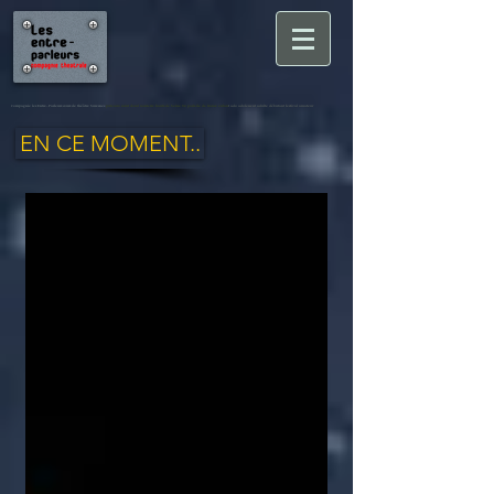
Compagnie les Entre-Parleurs cours de théâtre Suresnes
puteaux saint cloud nanterre hauts de Seine 92 paris ile de france enfan
t ado adolescent adulte débutant festival amateur
EN CE MOMENT..